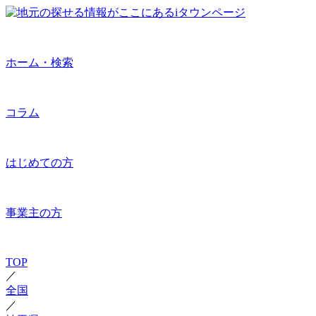
ホーム・検索
コラム
はじめての方
事業主の方
TOP
／
全国
／