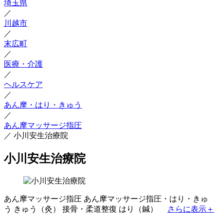
埼玉県
／
川越市
／
末広町
／
医療・介護
／
ヘルスケア
／
あん摩・はり・きゅう
／
あん摩マッサージ指圧
／
小川安生治療院
小川安生治療院
あん摩マッサージ指圧
あん摩マッサージ指圧・はり・きゅ
う
きゅう（灸）
接骨・柔道整復
はり（鍼）
さらに表示＋