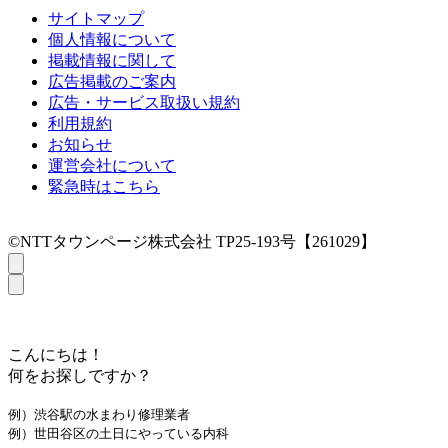
サイトマップ
個人情報について
掲載情報に関して
広告掲載のご案内
広告・サービス取扱い規約
利用規約
お知らせ
運営会社について
緊急時はこちら
©NTTタウンページ株式会社 TP25-193号【261029】
こんにちは！
何をお探しですか？
例）渋谷駅の水まわり修理業者
例）世田谷区の土日にやっている内科