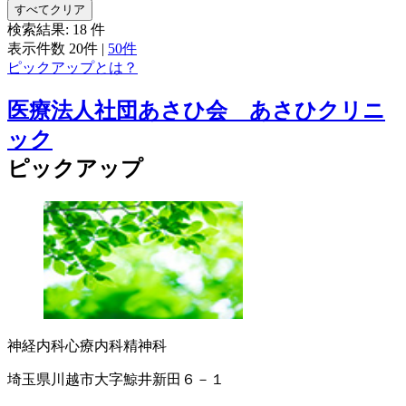
すべてクリア
検索結果:
18
件
表示件数
20件
|
50件
ピックアップとは？
医療法人社団あさひ会 あさひクリニ
ック
ピックアップ
神経内科
心療内科
精神科
埼玉県川越市大字鯨井新田６－１