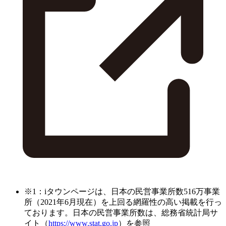
※1：iタウンページは、日本の民営事業所数516万事業
所（2021年6月現在）を上回る網羅性の高い掲載を行っ
ております。日本の民営事業所数は、総務省統計局サ
イト（
https://www.stat.go.jp
）を参照