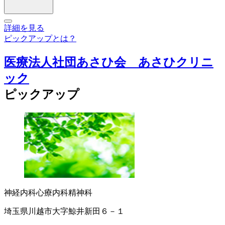
詳細を見る
ピックアップとは？
医療法人社団あさひ会 あさひクリニ
ック
ピックアップ
神経内科
心療内科
精神科
埼玉県川越市大字鯨井新田６－１