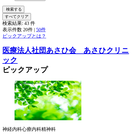
検索する
すべてクリア
検索結果:
43
件
表示件数
20件
|
50件
ピックアップとは？
医療法人社団あさひ会 あさひクリニ
ック
ピックアップ
神経内科
心療内科
精神科