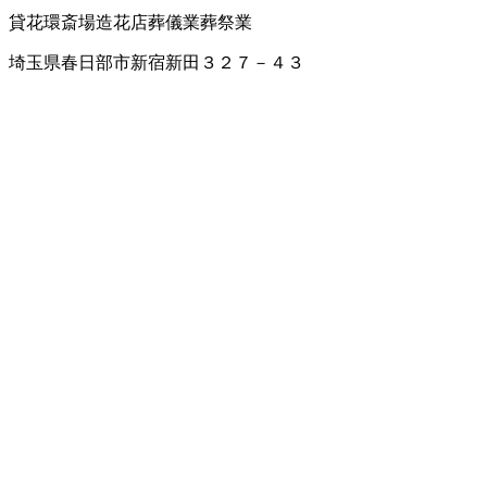
貸花環
斎場
造花店
葬儀業
葬祭業
埼玉県春日部市新宿新田３２７－４３