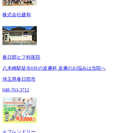
株式会社建和
春日部ヒフ科医院
八木崎駅徒歩6分の皮膚科 皮膚のお悩みは当院へ
埼玉県春日部市
048-763-3712
ｅフレンドリー