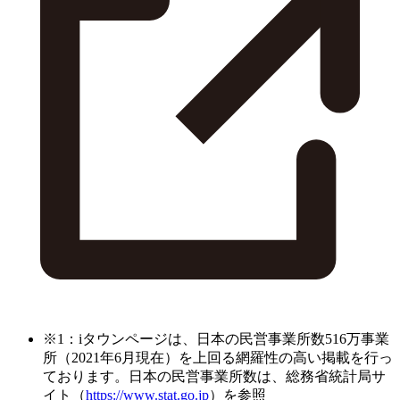
※1：iタウンページは、日本の民営事業所数516万事業
所（2021年6月現在）を上回る網羅性の高い掲載を行っ
ております。日本の民営事業所数は、総務省統計局サ
イト（
https://www.stat.go.jp
）を参照