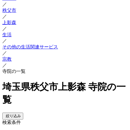
／
秩父市
／
上影森
／
生活
／
その他の生活関連サービス
／
宗教
／
寺院の一覧
埼玉県秩父市上影森 寺院の一
覧
絞り込み
検索条件