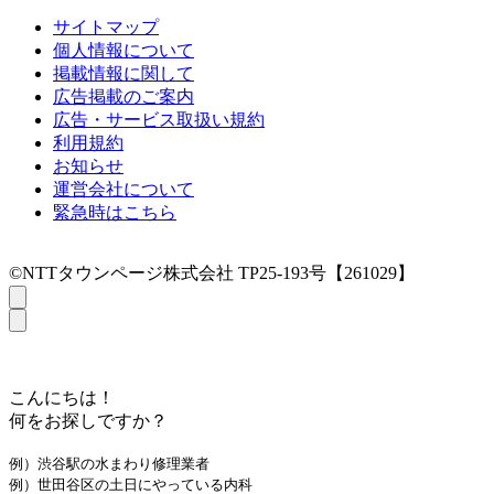
サイトマップ
個人情報について
掲載情報に関して
広告掲載のご案内
広告・サービス取扱い規約
利用規約
お知らせ
運営会社について
緊急時はこちら
©NTTタウンページ株式会社 TP25-193号【261029】
こんにちは！
何をお探しですか？
例）渋谷駅の水まわり修理業者
例）世田谷区の土日にやっている内科