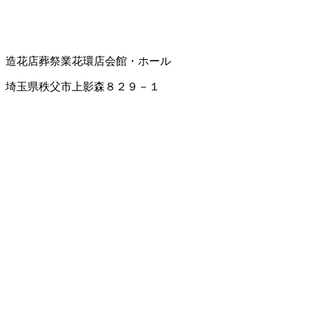
造花店
葬祭業
花環店
会館・ホール
埼玉県秩父市上影森８２９－１