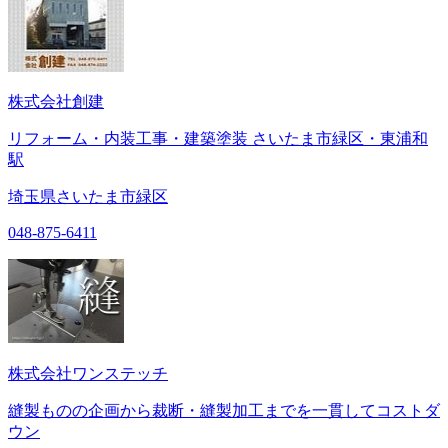
株式会社創建
リフォーム・内装工事・建築塗装 さいたま市緑区・東浦和
駅
埼玉県さいたま市緑区
048-875-6411
株式会社ワンステッチ
縫製ものの企画から裁断・縫製加工までを一貫してコストダ
ウン