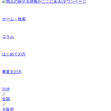
ホーム・検索
コラム
はじめての方
事業主の方
TOP
／
全国
／
大阪府