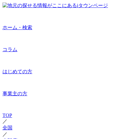
ホーム・検索
コラム
はじめての方
事業主の方
TOP
／
全国
／