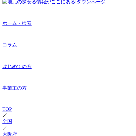
ホーム・検索
コラム
はじめての方
事業主の方
TOP
／
全国
／
大阪府