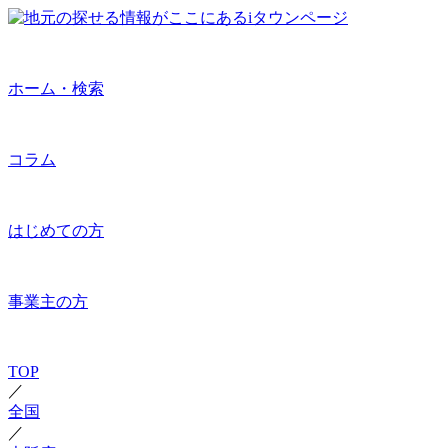
ホーム・検索
コラム
はじめての方
事業主の方
TOP
／
全国
／