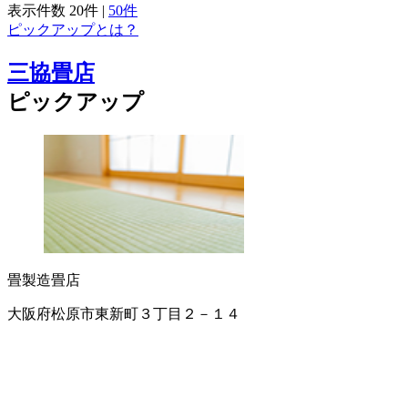
表示件数
20件
|
50件
ピックアップとは？
三協畳店
ピックアップ
畳製造
畳店
大阪府松原市東新町３丁目２－１４