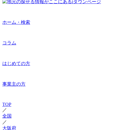
ホーム・検索
コラム
はじめての方
事業主の方
TOP
／
全国
／
大阪府