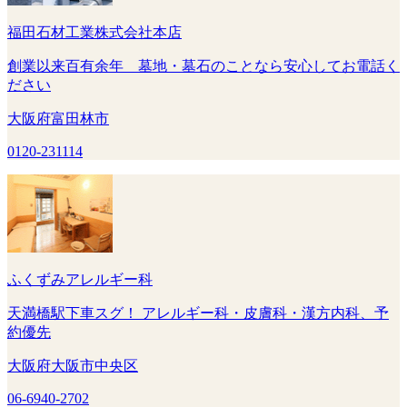
福田石材工業株式会社本店
創業以来百有余年 墓地・墓石のことなら安心してお電話く
ださい
大阪府富田林市
0120-231114
ふくずみアレルギー科
天満橋駅下車スグ！ アレルギー科・皮膚科・漢方内科、予
約優先
大阪府大阪市中央区
06-6940-2702