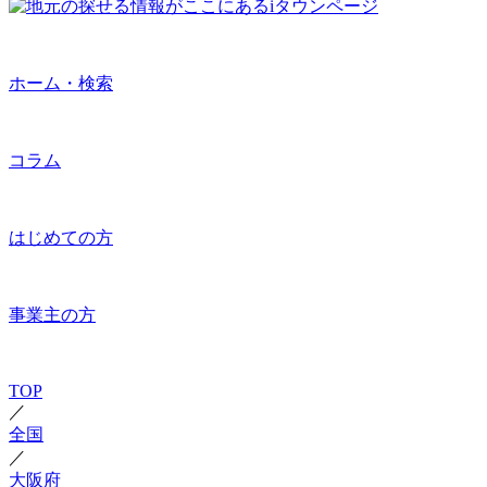
ホーム・検索
コラム
はじめての方
事業主の方
TOP
／
全国
／
大阪府