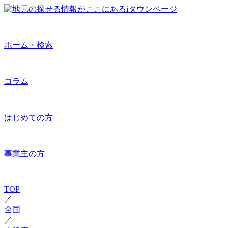
ホーム・検索
コラム
はじめての方
事業主の方
TOP
／
全国
／