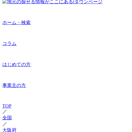
ホーム・検索
コラム
はじめての方
事業主の方
TOP
／
全国
／
大阪府