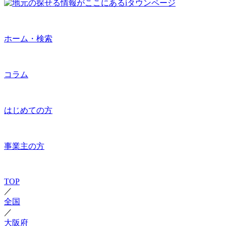
ホーム・検索
コラム
はじめての方
事業主の方
TOP
／
全国
／
大阪府