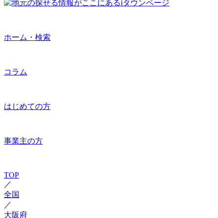
ホーム・検索
コラム
はじめての方
事業主の方
TOP
／
全国
／
大阪府