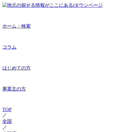
ホーム・検索
コラム
はじめての方
事業主の方
TOP
／
全国
／