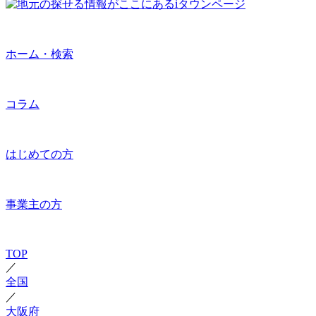
ホーム・検索
コラム
はじめての方
事業主の方
TOP
／
全国
／
大阪府