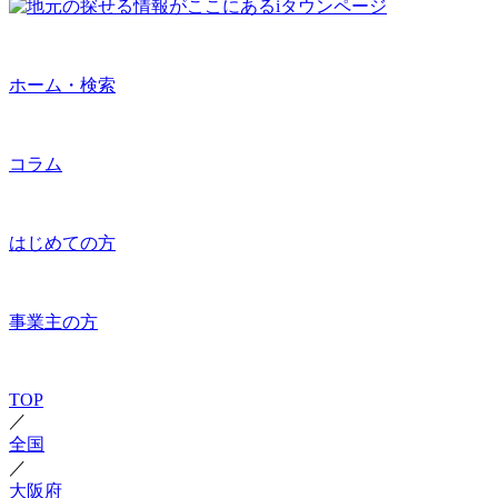
ホーム・検索
コラム
はじめての方
事業主の方
TOP
／
全国
／
大阪府