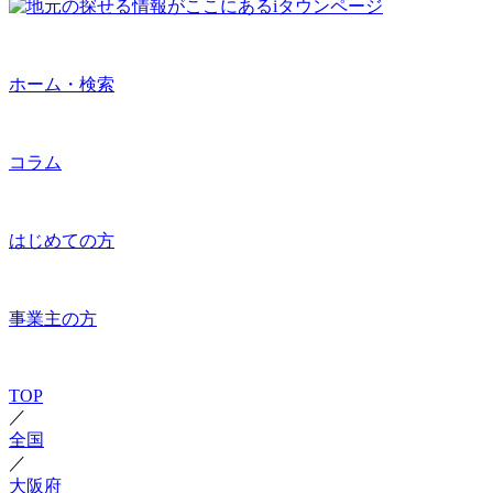
ホーム・検索
コラム
はじめての方
事業主の方
TOP
／
全国
／
大阪府