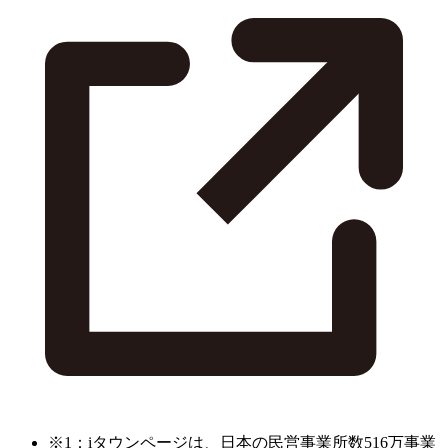
※1：iタウンページは、日本の民営事業所数516万事業