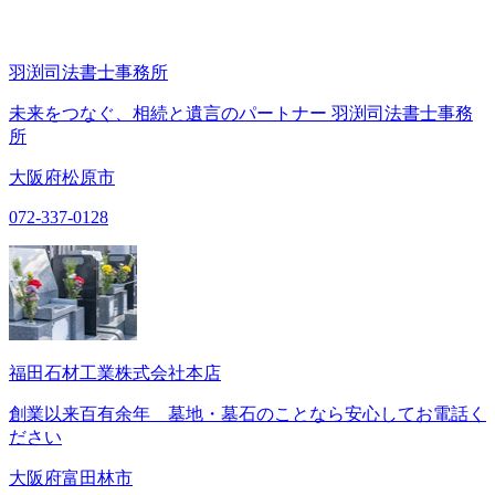
羽渕司法書士事務所
未来をつなぐ、相続と遺言のパートナー 羽渕司法書士事務
所
大阪府松原市
072-337-0128
福田石材工業株式会社本店
創業以来百有余年 墓地・墓石のことなら安心してお電話く
ださい
大阪府富田林市