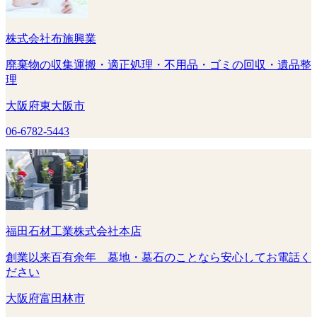
株式会社布施興業
廃棄物の収集運搬・適正処理・不用品・ゴミの回収・遺品整
理
大阪府東大阪市
06-6782-5443
福田石材工業株式会社本店
創業以来百有余年 墓地・墓石のことなら安心してお電話く
ださい
大阪府富田林市