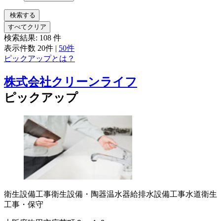
検索する
すべてクリア
検索結果:
108
件
表示件数
20件
|
50件
ピックアップとは？
株式会社クリーンライフ
ピックアップ
衛生設備工事
衛生設備・陶器
温水器
給排水設備工事
水道衛生
工事・保守