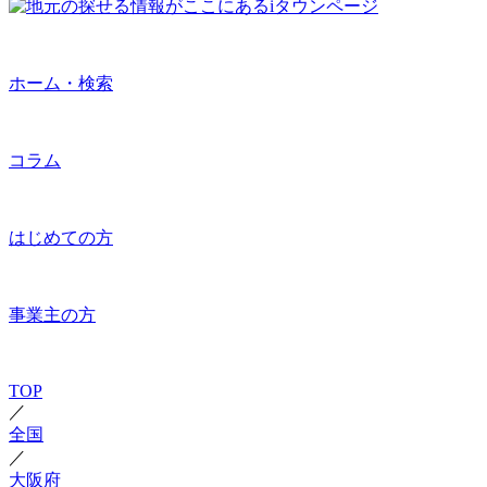
ホーム・検索
コラム
はじめての方
事業主の方
TOP
／
全国
／
大阪府