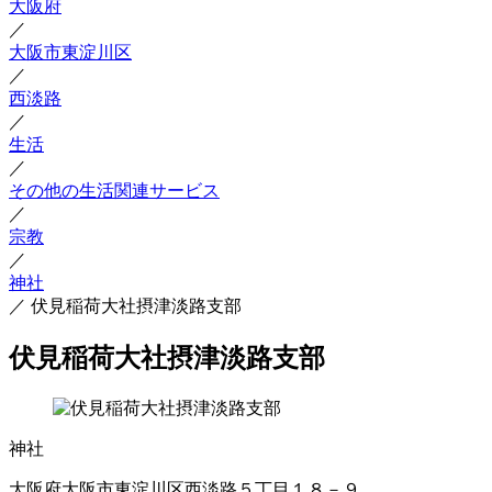
大阪府
／
大阪市東淀川区
／
西淡路
／
生活
／
その他の生活関連サービス
／
宗教
／
神社
／
伏見稲荷大社摂津淡路支部
伏見稲荷大社摂津淡路支部
神社
大阪府大阪市東淀川区西淡路５丁目１８－９