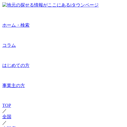
ホーム・検索
コラム
はじめての方
事業主の方
TOP
／
全国
／