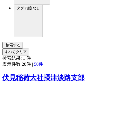
タグ
指定なし
検索する
すべてクリア
検索結果:
1
件
表示件数
20件
|
50件
伏見稲荷大社摂津淡路支部