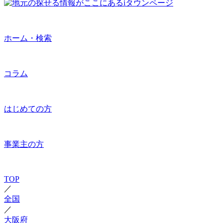
ホーム・検索
コラム
はじめての方
事業主の方
TOP
／
全国
／
大阪府