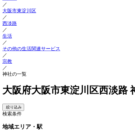
／
大阪市東淀川区
／
西淡路
／
生活
／
その他の生活関連サービス
／
宗教
／
神社の一覧
大阪府大阪市東淀川区西淡路 
絞り込み
検索条件
地域
エリア・駅