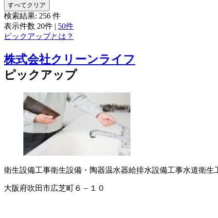
すべてクリア
検索結果:
256
件
表示件数
20件
|
50件
ピックアップとは？
株式会社クリーンライフ
ピックアップ
衛生設備工事
衛生設備・陶器
温水器
給排水設備工事
水道衛生
大阪府吹田市広芝町６－１０