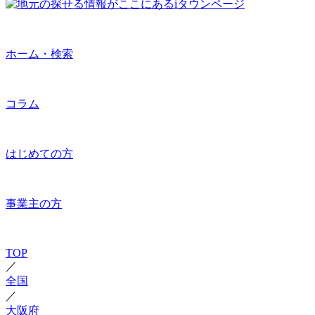
ホーム・検索
コラム
はじめての方
事業主の方
TOP
／
全国
／
大阪府