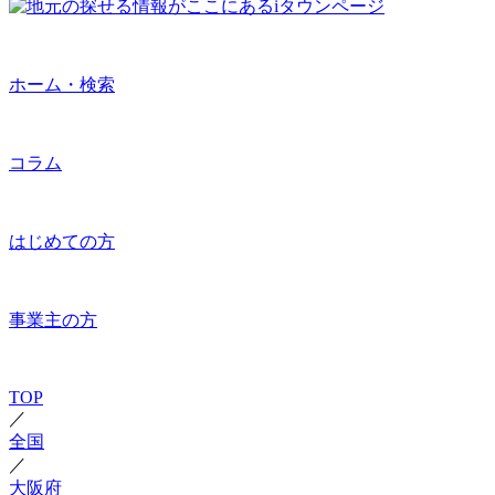
ホーム・検索
コラム
はじめての方
事業主の方
TOP
／
全国
／
大阪府