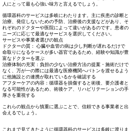
人にとって最も心強い味方と言えるでしょう。
循環器科のサービスは多岐にわたります。主に疾患の診断と
治療、発症しないための予防、治療後の支援などがあり、そ
れぞれのドクターや医院によって違いがあるのです。患者の
ニーズに応じて最適なサービスを選択してください。
サービスや事業者選びの観点
ドクターの質： 心臓や血管の病は少し判断が遅れるだけで
命取りになるケースが多い器官であるため、経験や知識が豊
富なドクターを選ぶ
治療体制の充実：負担の少ない治療方法の提案・施術だけで
なく、万が一の際には最適な医療機関へバトンを渡せるよう
に他施設との連携が取れているかを確認する
アフターケアの内容：循環器を損傷すると術後、要介護者と
なる可能性があるため、術後ケア、リハビリテーションの手
厚さを重視する
これらの観点から慎重に選ぶことで、信頼できる事業者と出
会えるでしょう。
これまで見てきたように循環器科のサービスは多岐に渡りま