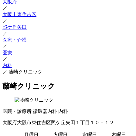
大阪府
／
大阪市東住吉区
／
照ケ丘矢田
／
医療・介護
／
医療
／
内科
／
藤崎クリニック
藤崎クリニック
医院・診療所
循環器内科
内科
大阪府大阪市東住吉区照ケ丘矢田１丁目１０－１２
月曜日
火曜日
水曜日
木曜日