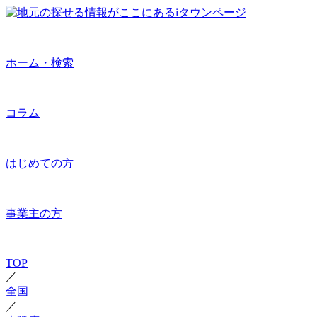
ホーム・検索
コラム
はじめての方
事業主の方
TOP
／
全国
／