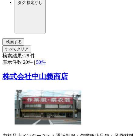
タグ
指定なし
検索する
すべてクリア
検索結果:
28
件
表示件数
20件
|
50件
株式会社中山義商店
衣料品店
インターネット通販
制服・作業服店
足袋・足袋材料