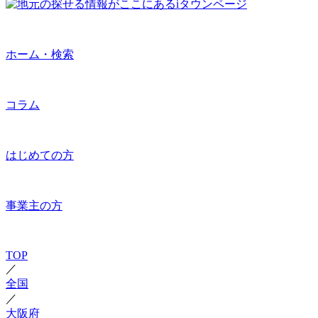
ホーム・検索
コラム
はじめての方
事業主の方
TOP
／
全国
／
大阪府