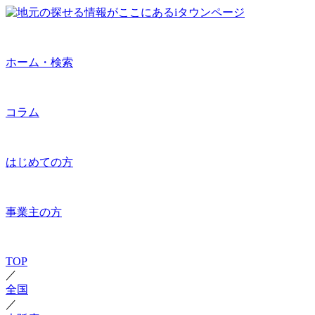
ホーム・検索
コラム
はじめての方
事業主の方
TOP
／
全国
／