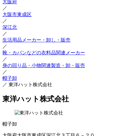
大阪府
／
大阪市東成区
／
深江北
／
生活用品メーカー・卸し・販売
／
靴・カバンなどの衣料品関連メーカー
／
身の回り品・小物関連製造・卸・販売
／
帽子卸
／
東洋ハット株式会社
東洋ハット株式会社
帽子卸
大阪府大阪市東成区深江北３丁目６－２０