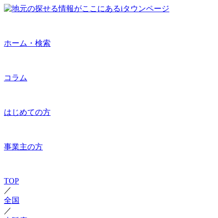
ホーム・検索
コラム
はじめての方
事業主の方
TOP
／
全国
／