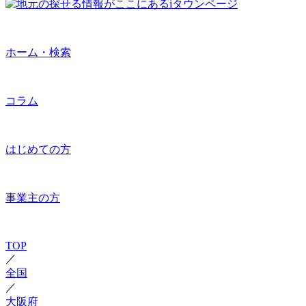
ホーム・検索
コラム
はじめての方
事業主の方
TOP
／
全国
／
大阪府