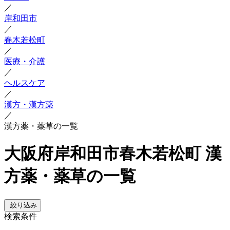
／
岸和田市
／
春木若松町
／
医療・介護
／
ヘルスケア
／
漢方・漢方薬
／
漢方薬・薬草の一覧
大阪府岸和田市春木若松町 漢
方薬・薬草の一覧
絞り込み
検索条件