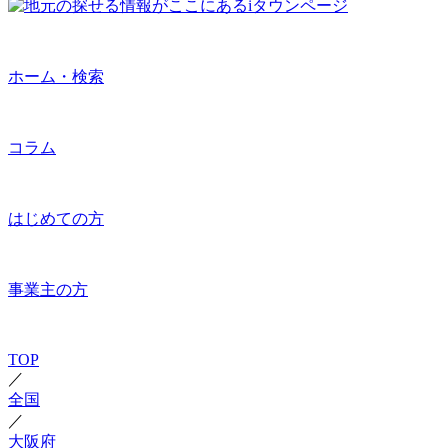
ホーム・検索
コラム
はじめての方
事業主の方
TOP
／
全国
／
大阪府