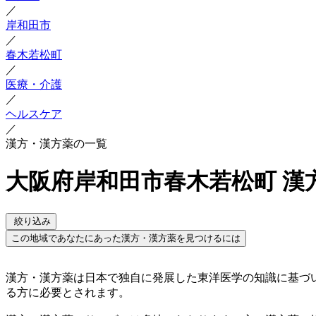
／
岸和田市
／
春木若松町
／
医療・介護
／
ヘルスケア
／
漢方・漢方薬の一覧
大阪府岸和田市春木若松町 漢
絞り込み
この地域であなたにあった漢方・漢方薬を見つけるには
漢方・漢方薬は日本で独自に発展した東洋医学の知識に基づ
る方に必要とされます。