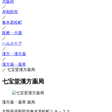
大阪府
／
岸和田市
／
春木若松町
／
医療・介護
／
ヘルスケア
／
漢方・漢方薬
／
漢方薬・薬草
／
七宝堂漢方薬局
七宝堂漢方薬局
漢方薬・薬草
薬局
大阪府岸和田市春木若松町１９－２２