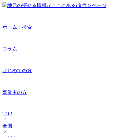
ホーム・検索
コラム
はじめての方
事業主の方
TOP
／
全国
／