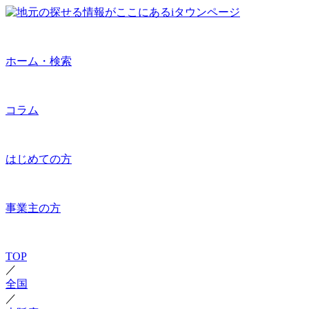
ホーム・検索
コラム
はじめての方
事業主の方
TOP
／
全国
／