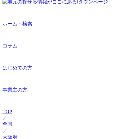
ホーム・検索
コラム
はじめての方
事業主の方
TOP
／
全国
／
大阪府