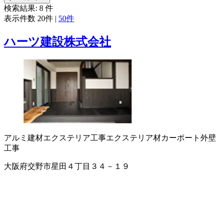
検索結果:
8
件
表示件数
20件
|
50件
ハーツ建設株式会社
アルミ建材
エクステリア工事
エクステリア材
カーポート
外壁
工事
大阪府交野市星田４丁目３４－１９