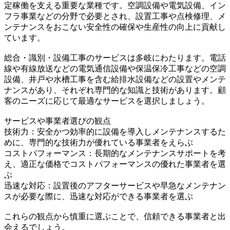
定稼働を支える重要な業種です。空調設備や電気設備、イン
フラ事業などの分野で必要とされ、設置工事や点検修理、メ
ンテナンスをおこない安全性の確保や生産性の向上に貢献し
ています。
総合・識別・設備工事のサービスは多岐にわたります。電話
線や有線放送などの電気通信設備や保温保冷工事などの空調
設備、井戸や水槽工事を含む給排水設備などの設置やメンテ
ナンスがあり、それぞれ専門的な知識と技術があります。顧
客のニーズに応じて最適なサービスを選択しましょう。
サービスや事業者選びの観点
技術力：安全かつ効率的に設備を導入しメンテナンスするた
めに、専門的な技術力が優れている事業者をえらぶ
コストパフォーマンス：長期的なメンテナンスサポートを考
え、適正な価格でコストパフォーマンスの優れた事業者を選
ぶ
迅速な対応：設置後のアフターサービスや早急なメンテナン
スが必要な際に、迅速な対応ができる事業者を選ぶ
これらの観点から慎重に選ぶことで、信頼できる事業者と出
会えるでしょう。