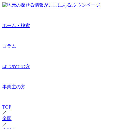
ホーム・検索
コラム
はじめての方
事業主の方
TOP
／
全国
／