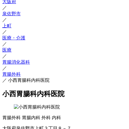
大阪府
／
泉佐野市
／
上町
／
医療・介護
／
医療
／
胃腸消化器科
／
胃腸外科
／
小西胃腸科内科医院
小西胃腸科内科医院
胃腸外科
胃腸内科
外科
内科
大阪府泉佐野市上町３丁目８－７