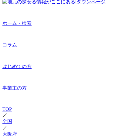
ホーム・検索
コラム
はじめての方
事業主の方
TOP
／
全国
／
大阪府