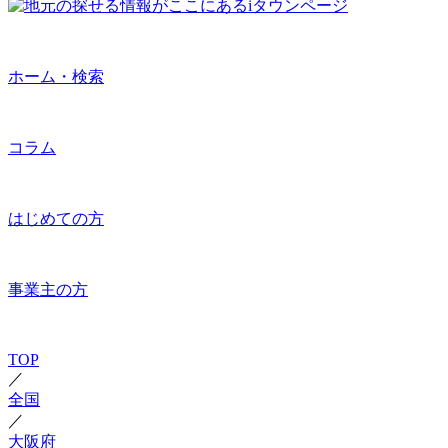
ホーム・検索
コラム
はじめての方
事業主の方
TOP
／
全国
／
大阪府