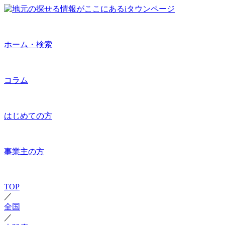
ホーム・検索
コラム
はじめての方
事業主の方
TOP
／
全国
／