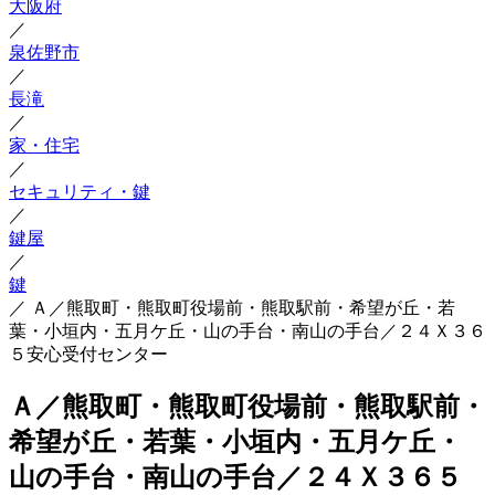
大阪府
／
泉佐野市
／
長滝
／
家・住宅
／
セキュリティ・鍵
／
鍵屋
／
鍵
／
Ａ／熊取町・熊取町役場前・熊取駅前・希望が丘・若
葉・小垣内・五月ケ丘・山の手台・南山の手台／２４Ｘ３６
５安心受付センター
Ａ／熊取町・熊取町役場前・熊取駅前・
希望が丘・若葉・小垣内・五月ケ丘・
山の手台・南山の手台／２４Ｘ３６５