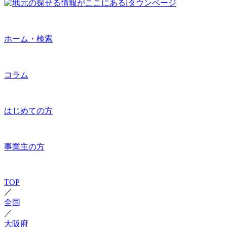
ホーム・検索
コラム
はじめての方
事業主の方
TOP
／
全国
／
大阪府