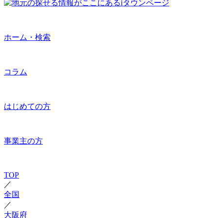
ホーム・検索
コラム
はじめての方
事業主の方
TOP
／
全国
／
大阪府