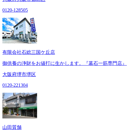
0120-128505
有限会社石総三国ケ丘店
御供養の浄財をお値打に生かします。『墓石一筋専門店』
大阪府堺市堺区
0120-221304
山田質舗