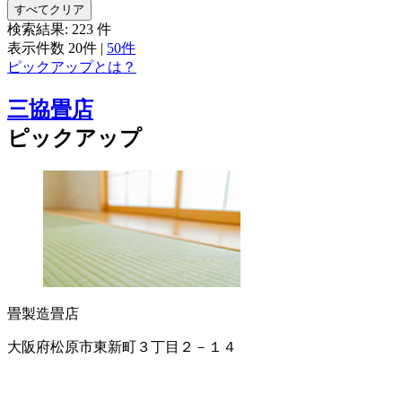
すべてクリア
検索結果:
223
件
表示件数
20件
|
50件
ピックアップとは？
三協畳店
ピックアップ
畳製造
畳店
大阪府松原市東新町３丁目２－１４