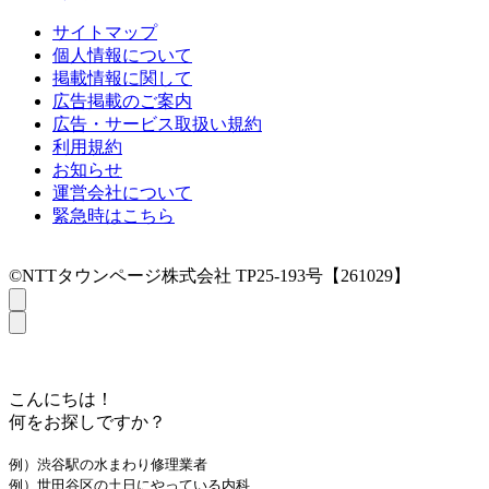
サイトマップ
個人情報について
掲載情報に関して
広告掲載のご案内
広告・サービス取扱い規約
利用規約
お知らせ
運営会社について
緊急時はこちら
©NTTタウンページ株式会社 TP25-193号【261029】
こんにちは！
何をお探しですか？
例）渋谷駅の水まわり修理業者
例）世田谷区の土日にやっている内科