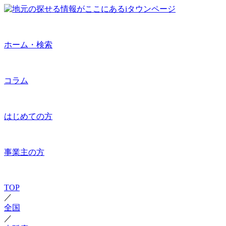
ホーム・検索
コラム
はじめての方
事業主の方
TOP
／
全国
／