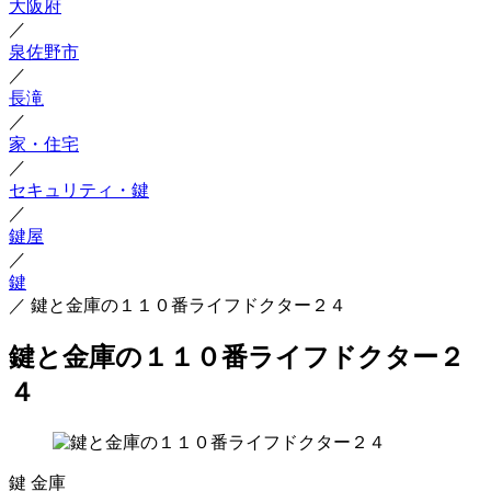
大阪府
／
泉佐野市
／
長滝
／
家・住宅
／
セキュリティ・鍵
／
鍵屋
／
鍵
／
鍵と金庫の１１０番ライフドクター２４
鍵と金庫の１１０番ライフドクター２
４
鍵
金庫