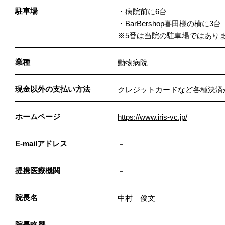
駐車場
・病院前に6台
・BarBershop喜田様の横に3
※5番は当院の駐車場ではあり
業種
動物病院
現金以外の支払い方法
クレジットカードなど各種決済
ホームページ
https://www.iris-vc.jp/
E-mailアドレス
－
提携医療機関
－
院長名
中村 俊文
院長略歴