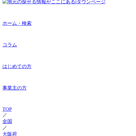
ホーム・検索
コラム
はじめての方
事業主の方
TOP
／
全国
／
大阪府