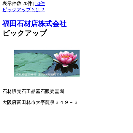
表示件数
20件
|
50件
ピックアップとは？
福田石材店株式会社
ピックアップ
石材販売
石工品
墓石販売
霊園
大阪府富田林市大字龍泉３４９－３