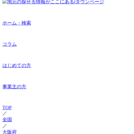
ホーム・検索
コラム
はじめての方
事業主の方
TOP
／
全国
／
大阪府