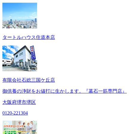
タートルハウス住道本店
有限会社石総三国ケ丘店
御供養の浄財をお値打に生かします。『墓石一筋専門店』
大阪府堺市堺区
0120-221304