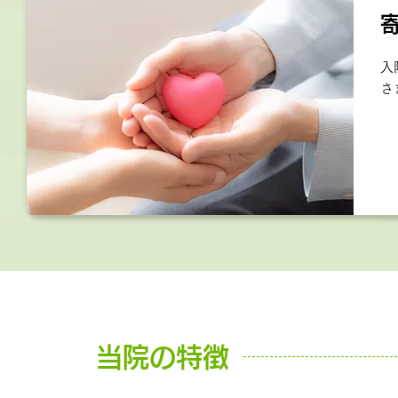
入
さ
当院の特徴