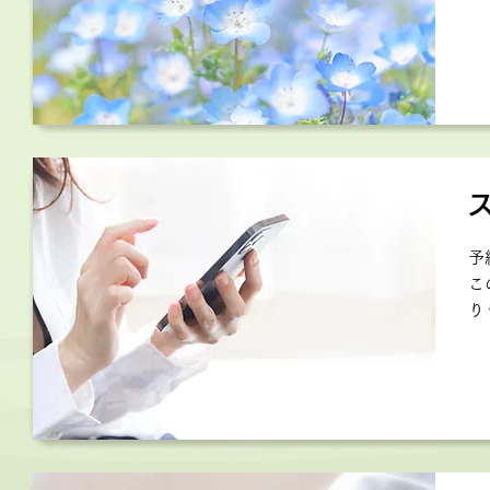
予
こ
り