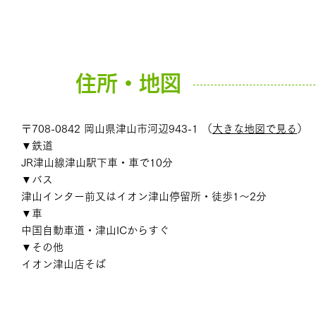
住所・地図
〒708-0842 岡山県津山市河辺943-1 （
大きな地図で見る
）
▼鉄道
JR津山線津山駅下車・車で10分
▼バス
津山インター前又はイオン津山停留所・徒歩1～2分
▼車
中国自動車道・津山ICからすぐ
▼その他
イオン津山店そば