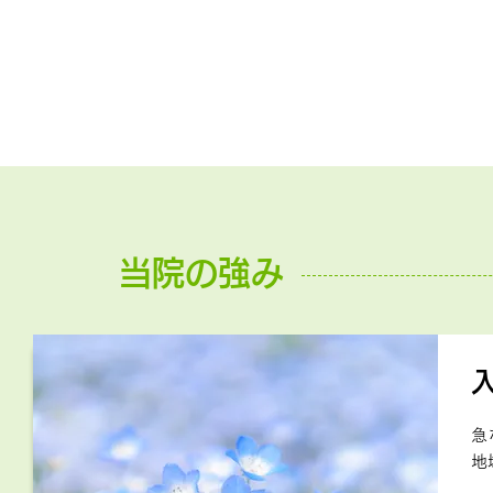
当院の強み
急
地