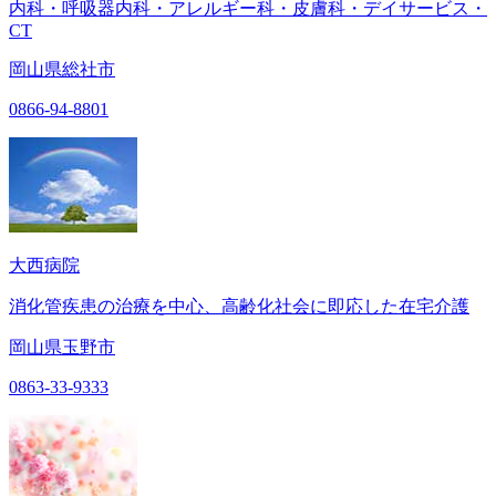
内科・呼吸器内科・アレルギー科・皮膚科・デイサービス・
CT
岡山県総社市
0866-94-8801
大西病院
消化管疾患の治療を中心、高齢化社会に即応した在宅介護
岡山県玉野市
0863-33-9333