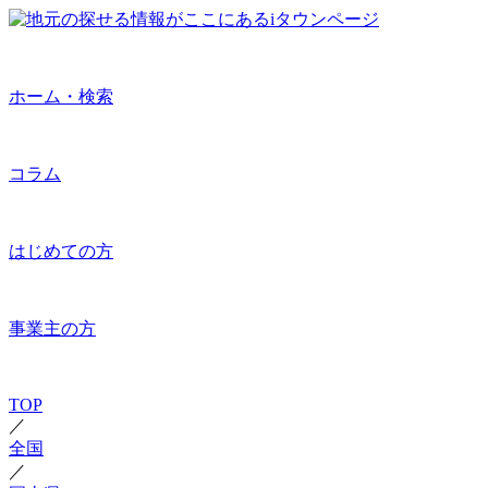
ホーム・検索
コラム
はじめての方
事業主の方
TOP
／
全国
／